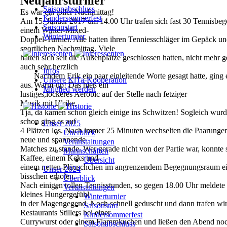
Neujahrsturnier
Saisonabschluss
Es war ein toller Nachmittag!
Kindersommerfest
Am 15. Januar 2017 um 14.00 Uhr trafen sich fast 30 Tennisbege
Saisonstart
einem Winter-Mixed-
Winterturnier
Doppel-Turnier. Alle hatten ihren Tenniesschläger im Gepäck und
sportlichen Nachmittag. Viele
hatten sich seit die Außenplätze geschlossen hatten, nicht mehr
auch sehr herzlich
Infos
Nachdem Erik ein paar einleitende Worte gesagt hatte, ging e
Unsere KiTa-Kooperation
aus.
Warm-up! Das hieß ein
Mitglied werden
lustiges,lockeres Aerobic auf der Stelle nach fetziger
Musik mit Ulrike.
Tja, da kamen schon gleich einige ins Schwitzen! Sogleich wurd
schon ging es auf
Unser 2025
4 Plätzen los. Nach immer 25 Minuten wechselten die Paarung
Überblick
neue und spannende
Veranstaltungen
Matches zu stande. Wer gerade nicht von der Partie war, konnte 
Mannschaften
Kaffee, einem Keks und
Übersicht
einem netten Pläuschchen im angrenzendem Begegnungsraum e
Unser 2024
bisschen erholen.
Überblick
Nach einigen tollen Tennisstunden, so gegen 18.00 Uhr meldete 
Veranstaltungen
kleines Hungergefühl
Winterturnier
in der Magengegend. Noch schnell geduscht und dann trafen wir
Saisonstart
Restaurants Stillers bei einer
Kindersommerfest
Currywurst oder einem Flammkuchen und ließen den Abend noc
Saisonabschluss