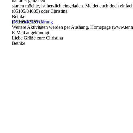
hat oder ganz neu
starten möchte, ist herzlich eingeladen. Meldet euch doch einfac
(05105/84035) oder Christina
Bethke
Datenschutzerklärung
(05105/82757).
Weitere Aktivitäten werden per Aushang, Homepage (www.tennis
E-Mail angekündigt.
Liebe Grüße eure Christina
Bethke