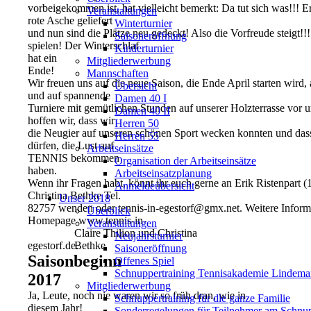
vorbeigekommen ist, hat vielleicht bemerkt: Da tut sich was!!! E
Veranstaltungen
rote Asche geliefert
Winterturnier
und nun sind die Plätze neu gedeckt! Also die Vorfreude steigt!
Saisoneröffnung
spielen! Der Winterschlaf
Kinderturnier
hat ein
Mitgliederwerbung
Ende!
Mannschaften
Wir freuen uns auf die neue Saison, die Ende April starten wird, 
Übersicht
und auf spannende
Damen 40 I
Turniere mit gemütlichen Stunden auf unserer Holzterrasse vor 
Damen 40 II
hoffen wir, dass wir
Herren 50
die Neugier auf unseren schönen Sport wecken konnten und dass
Herren 55
dürfen, die Lust auf
Arbeitseinsätze
TENNIS bekommen
Organisation der Arbeitseinsätze
haben.
Arbeitseinsatzplanung
Wenn ihr Fragen habt, könnt ihr euch gerne an Erik Ristenpart (
Anmeldeübersicht
Christina Bethke Tel.
Unser 2018
82757 wenden oder tennis-in-egestorf@gmx.net. Weitere Informat
Überblick
Homepage www.tennis-in-
Veranstaltungen
Claire Thilion und Christina
Neujahrsturnier
egestorf.de.
Bethke
Saisoneröffnung
Saisonbeginn
Offenes Spiel
Schnuppertraining Tennisakademie Lindem
2017
Mitgliederwerbung
Ja, Leute, noch nie waren wir so früh dran, wie in
Schnuppertraining für die ganze Familie
diesem Jahr!
Sonderregelungen für Teilnehmer am Schnup