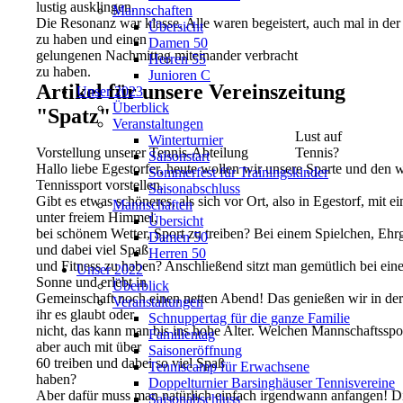
lustig ausklingen.
Mannschaften
Die Resonanz war klasse. Alle waren begeistert, auch mal in der 
Übersicht
zu haben und einen
Damen 50
gelungenen Nachmittag miteinander verbracht
Herren 55
zu haben.
Junioren C
Artikel für unsere Vereinszeitung
Unser 2023
Überblick
"Spatz"
Veranstaltungen
Lust auf
Winterturnier
Vorstellung unserer Tennis-Abteilung
Tennis?
Saisonstart
Hallo liebe Egestorfer, heute wollen wir unsere Sparte und den
Sommerfest für Trainingskinder
Tennissport vorstellen.
Saisonabschluss
Gibt es etwas schöneres, als sich vor Ort, also in Egestorf, mit e
Mannschaften
unter freiem Himmel,
Übersicht
bei schönem Wetter, Sport zu treiben? Bei einem Spielchen, Eh
Damen 50
und dabei viel Spaß
Herren 50
und Fitness zu haben? Anschließend sitzt man gemütlich bei ein
Unser 2022
Sonne und erlebt in
Überblick
Gemeinschaft noch einen netten Abend! Das genießen wir in d
Veranstaltungen
ihr es glaubt oder
Schnuppertag für die ganze Familie
nicht, das kann man bis ins hohe Alter. Welchen Mannschaftssp
Familientag
aber auch mit über
Saisoneröffnung
60 treiben und dabei so viel Spaß
Tenniscamp für Erwachsene
haben?
Doppelturnier Barsinghäuser Tennisvereine
Aber dafür muss man natürlich einfach irgendwann anfangen! Di
Saisonabschluss