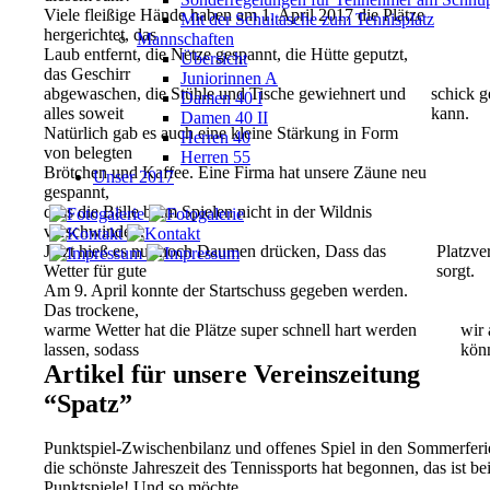
Viele fleißige Hände haben am 1. April 2017 die Plätze
Mit der Schultasche zum Tennisplatz
hergerichtet, das
Mannschaften
Laub entfernt, die Netze gespannt, die Hütte geputzt,
Übersicht
das Geschirr
Juniorinnen A
abgewaschen, die Stühle und Tische gewiehnert und
schick g
Damen 40 I
alles soweit
kann.
Damen 40 II
Natürlich gab es auch eine kleine Stärkung in Form
Herren 40
von belegten
Herren 55
Brötchen und Kaffee. Eine Firma hat unsere Zäune neu
Unser 2017
gespannt,
dass die Bälle beim Spielen nicht in der Wildnis
verschwinden.
Jetzt hieß es nur noch Daumen drücken, Dass das
Platzve
Wetter für gute
sorgt.
Am 9. April konnte der Startschuss gegeben werden.
Das trockene,
warme Wetter hat die Plätze super schnell hart werden
wir 
lassen, sodass
kön
Artikel für unsere Vereinszeitung
“Spatz”
Punktspiel-Zwischenbilanz und offenes Spiel in den Sommerferi
die schönste Jahreszeit des Tennissports hat begonnen, das ist bei
Punktspiele! Und so möchte