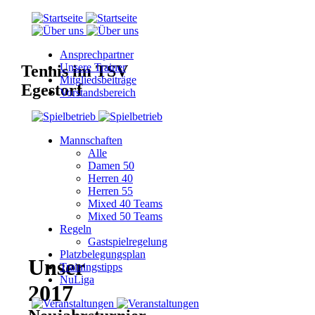
Ansprechpartner
Unsere Trainer
Tennis im TSV
Mitgliedsbeiträge
Egestorf
Vorstandsbereich
Mannschaften
Alle
Damen 50
Herren 40
Herren 55
Mixed 40 Teams
Mixed 50 Teams
Regeln
Gastspielregelung
Platzbelegungsplan
Unser
Trainingstipps
NuLiga
2017