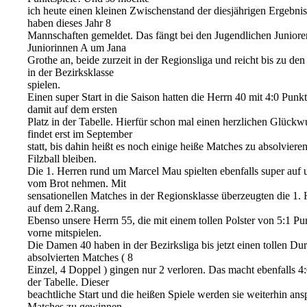
ich heute einen kleinen Zwischenstand der diesjährigen Ergebni
haben dieses Jahr 8
Mannschaften gemeldet. Das fängt bei den Jugendlichen Junio
Juniorinnen A um Jana
Grothe an, beide zurzeit in der Regionsliga und reicht bis zu d
in der Bezirksklasse
spielen.
Einen super Start in die Saison hatten die Herrn 40 mit 4:0 Punk
damit auf dem ersten
Platz in der Tabelle. Hierfür schon mal einen herzlichen Glück
findet erst im September
statt, bis dahin heißt es noch einige heiße Matches zu absolviere
Filzball bleiben.
Die 1. Herren rund um Marcel Mau spielten ebenfalls super auf un
vom Brot nehmen. Mit
sensationellen Matches in der Regionsklasse überzeugten die 1.
auf dem 2.Rang.
Ebenso unsere Herrn 55, die mit einem tollen Polster von 5:1 Pu
vorne mitspielen.
Die Damen 40 haben in der Bezirksliga bis jetzt einen tollen Du
absolvierten Matches ( 8
Einzel, 4 Doppel ) gingen nur 2 verloren. Das macht ebenfalls 4:
der Tabelle. Dieser
beachtliche Start und die heißen Spiele werden sie weiterhin an
Matches zu gewinnen.