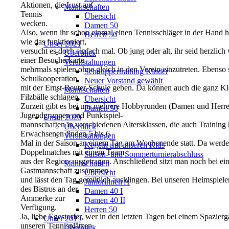
Aktionen, die Lust auf
Mannschaften
Tennis
Übersicht
wecken.
Damen 50
Also, wenn ihr schon einmal einen Tennisschläger in der Hand ha
Herren 50
wie das funktioniert,
Unser 2021
versucht es doch einfach mal. Ob jung oder alt, ihr seid herzli
Überblick
einer Besucherkarte
Veranstaltungen
mehrmals spielen ohne gleich in den Verein einzutreten. Ebenso s
Schnuppertraining Kinder
Schulkooperation
Neuer Vorstand gewählt
mit der Ernst-Reuter-Schule geben. Da können auch die ganz Kle
Mannschaften
Filzbälle schlagen.
Übersicht
Zurzeit gibt es bei uns mehrere Hobbyrunden (Damen und Herre
Damen 50
Jugendgruppen und Punktspiel-
Unser 2020
mannschaften in verschiedenen Altersklassen, die auch Training 
Überblick
Erwachsenen finden 5 bis 6
Veranstaltungen
Mal in der Saison an einem Tag am Wochenende statt. Da werde
Kegeln mit unseren Kids
Doppelmatches mit einem Team
Saison- und Sommerturnierabschluss
aus der Region ausgetragen. Anschließend sitzt man noch bei ei
Mannschaften
Gastmannschaft zusammen
Übersicht
und lässt den Tag gemütlich ausklingen. Bei unseren Heimspiele
Juniorinnen A
des Bistros an der
Damen 40 I
Ammerke zur
Damen 40 II
Verfügung.
Herren 50
Ja, liebe Egestorfer, wer in den letzten Tagen bei einem Spazier
Unser 2019
unseren Tennisplätzen
Überblick