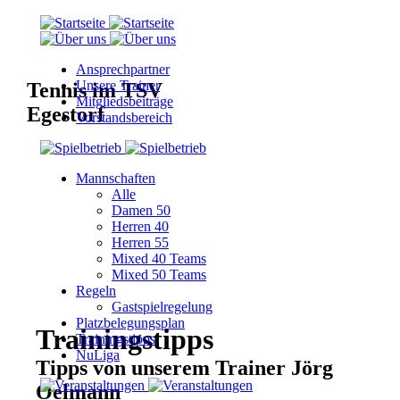
Ansprechpartner
Unsere Trainer
Tennis im TSV
Mitgliedsbeiträge
Egestorf
Vorstandsbereich
Mannschaften
Alle
Damen 50
Herren 40
Herren 55
Mixed 40 Teams
Mixed 50 Teams
Regeln
Gastspielregelung
Platzbelegungsplan
Trainingstipps
Trainingstipps
NuLiga
Tipps von unserem Trainer Jörg
Oelmann