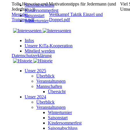
Tolle Hinweise und Motivationstipps für Jedermann (und
Viel
Saisonabschluss
Jederfrau ;-))
Umse
Kindersommerfest
Mentales
Wettkampf Taktik Einzel und
Saisonstart
Training.pdf
Doppel.pdf
Winterturnier
Infos
Unsere KiTa-Kooperation
Mitglied werden
Datenschutzerklärung
Unser 2025
Überblick
Veranstaltungen
Mannschaften
Übersicht
Unser 2024
Überblick
Veranstaltungen
Winterturnier
Saisonstart
Kindersommerfest
Saisonabschluss