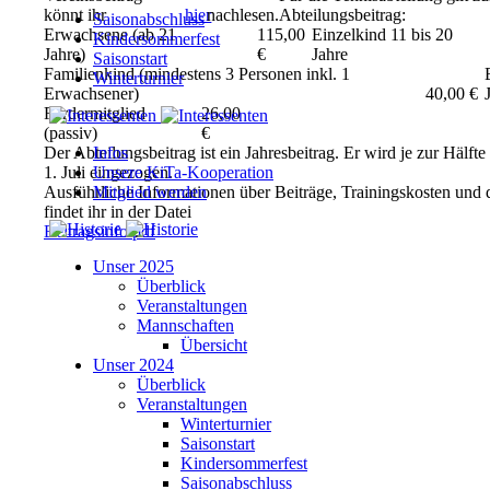
könnt ihr
hier
nachlesen.
Abteilungsbeitrag:
Saisonabschluss
Erwachsene (ab 21
115,00
Einzelkind 11 bis 20
Kindersommerfest
Jahre)
€
Jahre
Saisonstart
Familienkind (mindestens 3 Personen inkl. 1
Winterturnier
Erwachsener)
40,00 €
Fördermitglied
26,00
(passiv)
€
Der Abteilungsbeitrag ist ein Jahresbeitrag. Er wird je zur Hälf
Infos
1. Juli eingezogen.
Unsere KiTa-Kooperation
Ausführliche Informationen über Beiträge, Trainingskosten und 
Mitglied werden
findet ihr in der Datei
Beitragsinfo.pdf
.
Unser 2025
Überblick
Veranstaltungen
Mannschaften
Übersicht
Unser 2024
Überblick
Veranstaltungen
Winterturnier
Saisonstart
Kindersommerfest
Saisonabschluss