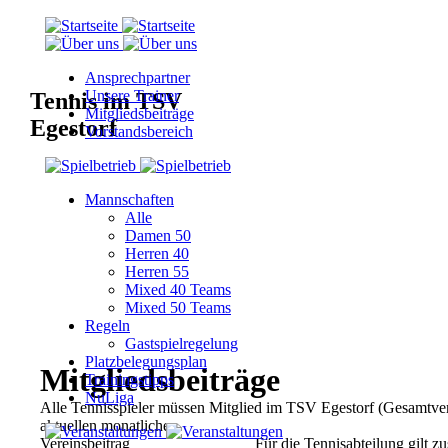
Ansprechpartner
Unsere Trainer
Tennis im TSV
Mitgliedsbeiträge
Egestorf
Vorstandsbereich
Mannschaften
Alle
Damen 50
Herren 40
Herren 55
Mixed 40 Teams
Mixed 50 Teams
Regeln
Gastspielregelung
Platzbelegungsplan
Mitgliedsbeiträge
Trainingstipps
NuLiga
Alle Tennisspieler müssen Mitglied im TSV Egestorf (Gesamtvere
aktuellen monatlichen
Vereinsbeitrag
Für die Tennisabteilung gilt zus