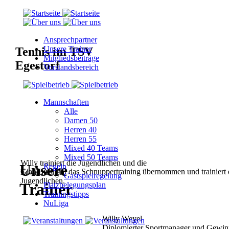
Ansprechpartner
Unsere Trainer
Tennis im TSV
Mitgliedsbeiträge
Egestorf
Vorstandsbereich
Mannschaften
Alle
Damen 50
Herren 40
Herren 55
Mixed 40 Teams
Mixed 50 Teams
Willy trainiert die Jugendlichen und die
Unsere
Regeln
Gian Luca hat das Schnuppertraining übernommen und trainiert 
Erwachsenen.
Gastspielregelung
Jugendlichen.
Trainer
Platzbelegungsplan
Trainingstipps
NuLiga
Willy Weyel
Diplomierter Sportmanager und Gewinn