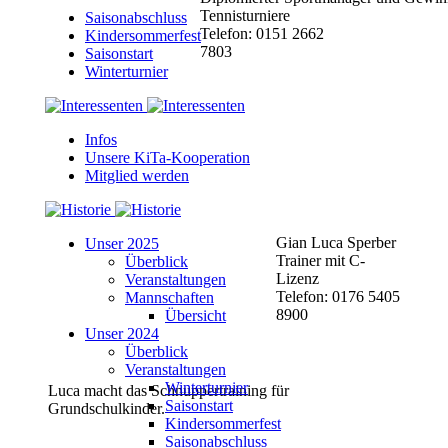
Tennisturniere
Saisonabschluss
Telefon: 0151 2662
Kindersommerfest
7803
Saisonstart
Winterturnier
Infos
Unsere KiTa-Kooperation
Mitglied werden
Gian Luca Sperber
Unser 2025
Trainer mit C-
Überblick
Lizenz
Veranstaltungen
Telefon: 0176 5405
Mannschaften
8900
Übersicht
Unser 2024
Überblick
Veranstaltungen
Winterturnier
Luca macht das Schnuppertraining für
Saisonstart
Grundschulkinder.
Kindersommerfest
Saisonabschluss