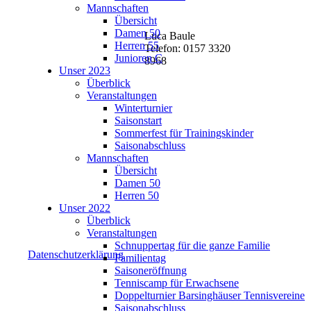
Mannschaften
Übersicht
Damen 50
Luca Baule
Herren 55
Telefon: 0157 3320
Junioren C
8968
Unser 2023
Überblick
Veranstaltungen
Winterturnier
Saisonstart
Sommerfest für Trainingskinder
Saisonabschluss
Mannschaften
Übersicht
Damen 50
Herren 50
Unser 2022
Überblick
Veranstaltungen
Schnuppertag für die ganze Familie
Datenschutzerklärung
Familientag
Saisoneröffnung
Tenniscamp für Erwachsene
Doppelturnier Barsinghäuser Tennisvereine
Saisonabschluss