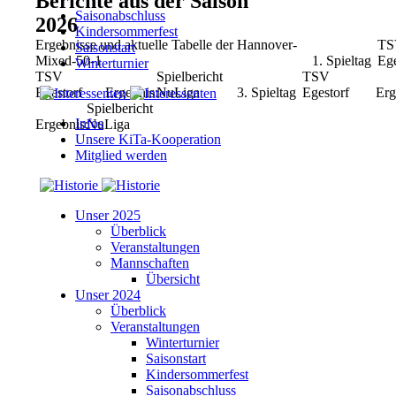
Berichte aus der Saison
Saisonabschluss
2026
Kindersommerfest
Ergebnisse und aktuelle Tabelle der Hannover-
TS
Saisonstart
Mixed-50-1
1. Spieltag
Ege
Winterturnier
TSV
Spielbericht
TSV
Egestorf
Ergebnis:
NuLiga
3. Spieltag
Egestorf
Erg
Spielbericht
Infos
Ergebnis:
NuLiga
Unsere KiTa-Kooperation
Mitglied werden
Unser 2025
Überblick
Veranstaltungen
Mannschaften
Übersicht
Unser 2024
Überblick
Veranstaltungen
Winterturnier
Saisonstart
Kindersommerfest
Saisonabschluss