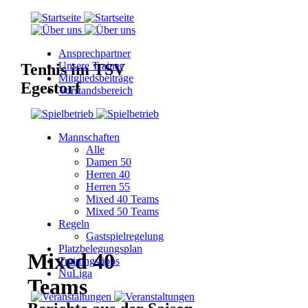
Ansprechpartner
Unsere Trainer
Tennis im TSV
Mitgliedsbeiträge
Egestorf
Vorstandsbereich
Mannschaften
Alle
Damen 50
Herren 40
Herren 55
Mixed 40 Teams
Mixed 50 Teams
Regeln
Gastspielregelung
Platzbelegungsplan
Mixed 40
Trainingstipps
NuLiga
Teams