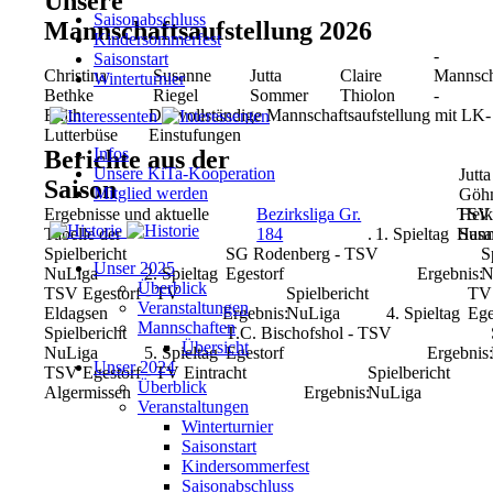
Unsere
Saisonabschluss
Mannschaftsaufstellung 2026
Kindersommerfest
-
Saisonstart
Christina
Susanne
Jutta
Claire
Mannsch
Winterturnier
Bethke
Riegel
Sommer
Thiolon
-
Edith
Die vollständige Mannschaftsaufstellung mit LK-
Lutterbüse
Einstufungen
Infos
Berichte aus der
Unsere KiTa-Kooperation
Jutt
Saison
Mitglied werden
Göhm
Ergebnisse und aktuelle
Bezirksliga Gr.
TSV 
Heik
Tabelle der
184
.
1. Spieltag
Hann
Susa
Spielbericht
SG Rodenberg - TSV
S
Unser 2025
NuLiga
2. Spieltag
Egestorf
Ergebnis:
N
Überblick
TSV Egestorf - TV
Spielbericht
TV
Veranstaltungen
Eldagsen
Ergebnis:
NuLiga
4. Spieltag
Ege
Mannschaften
Spielbericht
T.C. Bischofshol - TSV
Übersicht
NuLiga
5. Spieltag
Egestorf
Ergebnis
Unser 2024
TSV Egestorf - TV Eintracht
Spielbericht
Überblick
Algermissen
Ergebnis:
NuLiga
Veranstaltungen
Winterturnier
Saisonstart
Kindersommerfest
Saisonabschluss