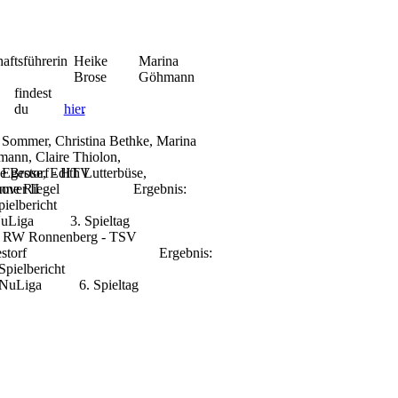
aftsführerin
Heike
Marina
Brose
Göhmann
findest
du
hier
.
a Sommer, Christina Bethke, Marina
ann, Claire Thiolon,
Egestorf - HTV
e Brose, Edith Lutterbüse,
over II
nne Riegel
Ergebnis:
pielbericht
uLiga
3. Spieltag
 RW Ronnenberg - TSV
storf
Ergebnis:
Spielbericht
:
NuLiga
6. Spieltag