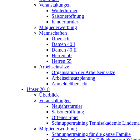
Veranstaltungen
Winterturnier
Saisoneröffnung
Kinderturnier
Mitgliederwerbung
Mannschaften
Übersicht
Damen 40 I
Damen 40 II
Herren 50
Herren 55
Arbeitseinsätze
Organisation der Arbeitseinsätze
Arbeitseinsatzplanung
Anmeldeübersicht
Unser 2018
Überblick
Veranstaltungen
Neujahrsturnier
Saisoneröffnung
Offenes Spiel
Schnuppertraining Tennisakademie Lindem
Mitgliederwerbung
Schnuppertraining für die ganze Familie
Sonderregelungen für Teilnehmer am Schnup