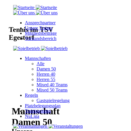
Ansprechpartner
Unsere Trainer
Tennis im TSV
Mitgliedsbeiträge
Egestorf
Vorstandsbereich
Mannschaften
Alle
Damen 50
Herren 40
Herren 55
Mixed 40 Teams
Mixed 50 Teams
Regeln
Gastspielregelung
Platzbelegungsplan
Mannschaft
Trainingstipps
NuLiga
Damen 50