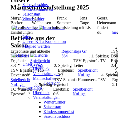
Unsere
Saisonabschluss
Mannschaftsaufstellung 2025
Kindersommerfest
Saisonstart
Martin
Ralf
Frank
Jens
Georg
Winterturnier
Becker
Wellhausen
Sommer
Tatge
Heinemann
Die vollständige Mannschaftsaufstellung mit LK
findest
Einstufungen
du
hie
Infos
Berichte aus der
Unsere KiTa-Kooperation
Saison
Mitglied werden
A
Ergebnisse und aktuelle
Regionsliga Gr.
TSV
d
Tabelle der
564
.
1. Spieltag
Döh
G
Ergebnis:
Spielbericht
TSV Egestorf - TV
Erg
Ri
Unser 2025
3:3
NuLiga
2. Spieltag
Letter
2:4
(e
Überblick
TSV Egestorf - TuS
Ergebnis:
Spielbericht
W
Veranstaltungen
Davenstedt
3:3
NuLiga
4. Spielta
Mannschaften
Spielbericht
TSV Saxonia Hannover - TSV
Erg
Übersicht
NuLiga
5. Spieltag
Egestorf
5:1
Unser 2024
TC Wunstorf - TSV
Ergebnis:
Spielbericht
Überblick
Egestorf
0:6
NuLiga
Veranstaltungen
Winterturnier
Saisonstart
Kindersommerfest
Saisonabschluss