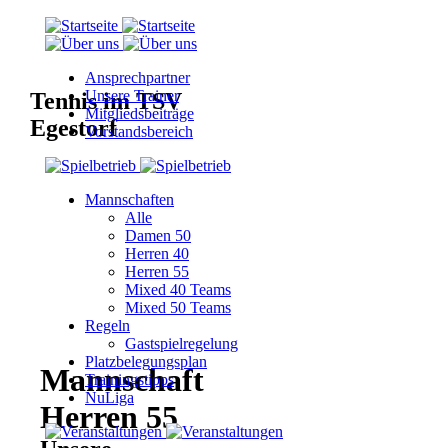
Ansprechpartner
Unsere Trainer
Tennis im TSV
Mitgliedsbeiträge
Egestorf
Vorstandsbereich
Mannschaften
Alle
Damen 50
Herren 40
Herren 55
Mixed 40 Teams
Mixed 50 Teams
Regeln
Gastspielregelung
Platzbelegungsplan
Mannschaft
Trainingstipps
NuLiga
Herren 55