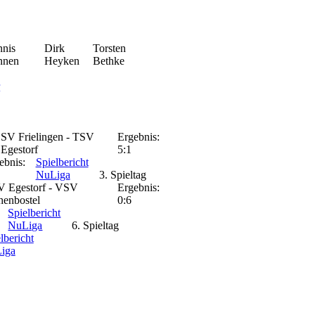
nis
Dirk
Torsten
nnen
Heyken
Bethke
r
.
SV Frielingen - TSV
Ergebnis:
Egestorf
5:1
ebnis:
Spielbericht
NuLiga
3. Spieltag
 Egestorf - VSV
Ergebnis:
enbostel
0:6
Spielbericht
NuLiga
6. Spieltag
lbericht
iga