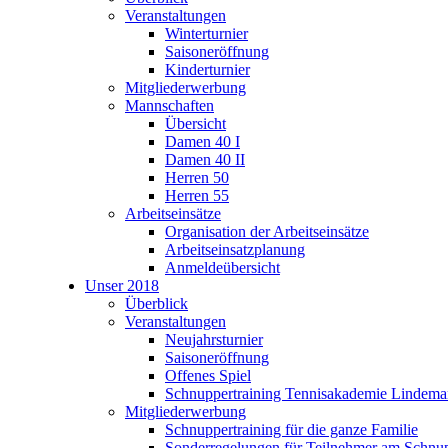
Veranstaltungen
Winterturnier
Saisoneröffnung
Kinderturnier
Mitgliederwerbung
Mannschaften
Übersicht
Damen 40 I
Damen 40 II
Herren 50
Herren 55
Arbeitseinsätze
Organisation der Arbeitseinsätze
Arbeitseinsatzplanung
Anmeldeübersicht
Unser 2018
Überblick
Veranstaltungen
Neujahrsturnier
Saisoneröffnung
Offenes Spiel
Schnuppertraining Tennisakademie Lindem
Mitgliederwerbung
Schnuppertraining für die ganze Familie
Sonderregelungen für Teilnehmer am Schnup