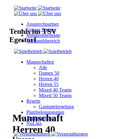
Ansprechpartner
Unsere Trainer
Tennis im TSV
Mitgliedsbeiträge
Egestorf
Vorstandsbereich
Mannschaften
Alle
Damen 50
Herren 40
Herren 55
Mixed 40 Teams
Mixed 50 Teams
Regeln
Gastspielregelung
Platzbelegungsplan
Mannschaft
Trainingstipps
NuLiga
Herren 40