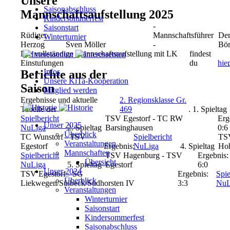
Unsere
Saisonabschluss
Mannschaftsaufstellung 2025
Kindersommerfest
-
Saisonstart
Rüdiger
Mannschaftsführer
Den
Winterturnier
Herzog
Sven Möller
-
Bö
Die vollständige Mannschaftsaufstellung mit LK
findest
Einstufungen
du
hie
Infos
Berichte aus der
Unsere KiTa-Kooperation
Saison
Mitglied werden
Ergebnisse und aktuelle
2. Regionsklasse Gr.
Tabelle der
469
.
1. Spieltag
Spielbericht
TSV Egestorf - TC RW
Erg
Unser 2025
NuLiga
2. Spieltag
Barsinghausen
0:6
Überblick
TC Wunstorf - TSV
Spielbericht
TSV
Veranstaltungen
Egestorf
Ergebnis:
NuLiga
4. Spieltag
Hoh
Mannschaften
Spielbericht
TSV Hagenburg - TSV
Ergebnis:
Übersicht
NuLiga
5. Spieltag
Egestorf
6:0
Unser 2024
TSV Egestorf - SG
Ergebnis:
Spie
Überblick
Liekwegen/Sülbeck/Südhorsten IV
3:3
NuL
Veranstaltungen
Winterturnier
Saisonstart
Kindersommerfest
Saisonabschluss