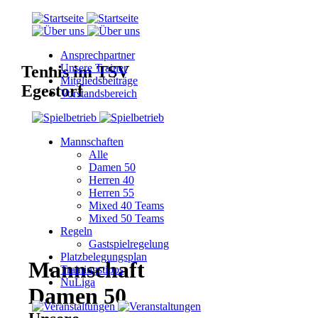
Ansprechpartner
Unsere Trainer
Tennis im TSV
Mitgliedsbeiträge
Egestorf
Vorstandsbereich
Mannschaften
Alle
Damen 50
Herren 40
Herren 55
Mixed 40 Teams
Mixed 50 Teams
Regeln
Gastspielregelung
Platzbelegungsplan
Mannschaft
Trainingstipps
NuLiga
Damen 50