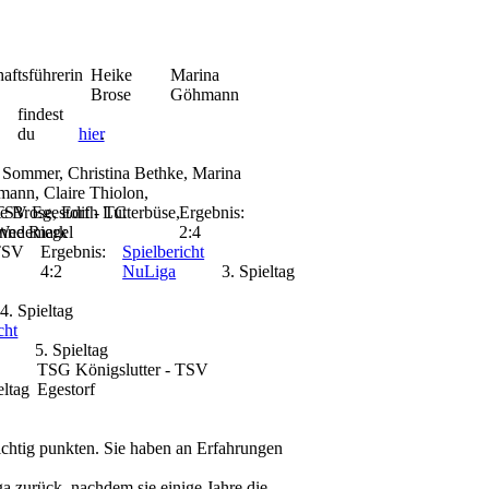
aftsführerin
Heike
Marina
Brose
Göhmann
findest
du
hier
.
a Sommer, Christina Bethke, Marina
ann, Claire Thiolon,
e Brose, Edith Lutterbüse,
TSV Egestorf - TC
Ergebnis:
nne Riegel
Wedemark
2:4
TSV
Ergebnis:
Spielbericht
4:2
NuLiga
3. Spieltag
4. Spieltag
cht
5. Spieltag
TSG Königslutter - TSV
eltag
Egestorf
ichtig punkten. Sie haben an Erfahrungen
liga zurück, nachdem sie einige Jahre die