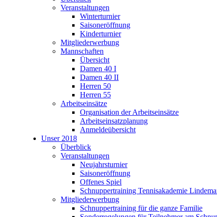
Veranstaltungen
Winterturnier
Saisoneröffnung
Kinderturnier
Mitgliederwerbung
Mannschaften
Übersicht
Damen 40 I
Damen 40 II
Herren 50
Herren 55
Arbeitseinsätze
Organisation der Arbeitseinsätze
Arbeitseinsatzplanung
Anmeldeübersicht
Unser 2018
Überblick
Veranstaltungen
Neujahrsturnier
Saisoneröffnung
Offenes Spiel
Schnuppertraining Tennisakademie Lindem
Mitgliederwerbung
Schnuppertraining für die ganze Familie
Sonderregelungen für Teilnehmer am Schnup