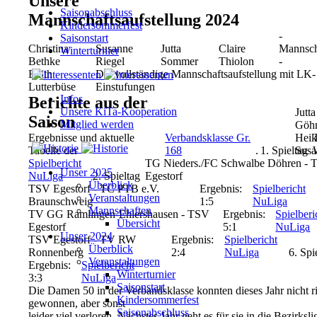
Unsere
Saisonabschluss
Mannschaftsaufstellung 2024
Kindersommerfest
-
Saisonstart
Christina
Susanne
Jutta
Claire
Mannsch
Winterturnier
Bethke
Riegel
Sommer
Thiolon
-
Edith
Die vollständige Mannschaftsaufstellung mit LK-
Lutterbüse
Einstufungen
Infos
Berichte aus der
Unsere KiTa-Kooperation
Jutt
Saison
Mitglied werden
Göhm
Ergebnisse und aktuelle
Verbandsklasse Gr.
Heik
Tabelle der
168
.
1. Spieltag
Susa
Spielbericht
TG Nieders./FC Schwalbe Döhren - 
Unser 2025
NuLiga
2. Spieltag
Egestorf
Überblick
TSV Egestorf - TC PTB e.V.
Ergebnis:
Spielbericht
Veranstaltungen
Braunschweig
1:5
NuLiga
Mannschaften
TV GG Ramlingen-Ehlershausen - TSV
Ergebnis:
Spielberi
Übersicht
Egestorf
5:1
NuLiga
Unser 2024
TSV Egestorf - TV RW
Ergebnis:
Spielbericht
Überblick
Ronnenberg
2:4
NuLiga
6. Spi
Veranstaltungen
Ergebnis:
Spielbericht
Winterturnier
3:3
NuLiga
Saisonstart
Die Damen 50 in der Verbandsklasse konnten dieses Jahr nicht r
Kindersommerfest
gewonnen, aber sonst
Saisonabschluss
leider viel verloren. Nächstes Jahr geht es für sie in die Bezirks