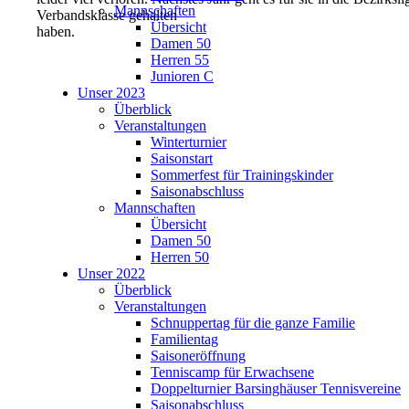
Mannschaften
Verbandsklasse gehalten
Übersicht
haben.
Damen 50
Herren 55
Junioren C
Unser 2023
Überblick
Veranstaltungen
Winterturnier
Saisonstart
Sommerfest für Trainingskinder
Saisonabschluss
Mannschaften
Übersicht
Damen 50
Herren 50
Unser 2022
Überblick
Veranstaltungen
Schnuppertag für die ganze Familie
Familientag
Saisoneröffnung
Tenniscamp für Erwachsene
Doppelturnier Barsinghäuser Tennisvereine
Saisonabschluss