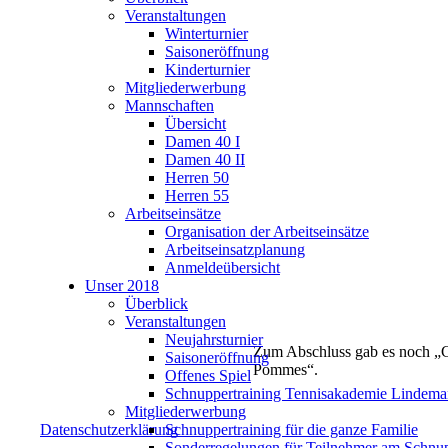
Veranstaltungen
Winterturnier
Saisoneröffnung
Kinderturnier
Mitgliederwerbung
Mannschaften
Übersicht
Damen 40 I
Damen 40 II
Herren 50
Herren 55
Arbeitseinsätze
Organisation der Arbeitseinsätze
Arbeitseinsatzplanung
Anmeldeübersicht
Unser 2018
Überblick
Veranstaltungen
Neujahrsturnier
Zum Abschluss gab es noch „
Saisoneröffnung
Pommes“.
Offenes Spiel
Schnuppertraining Tennisakademie Lindem
Mitgliederwerbung
Datenschutzerklärung
Schnuppertraining für die ganze Familie
Sonderregelungen für Teilnehmer am Schnup