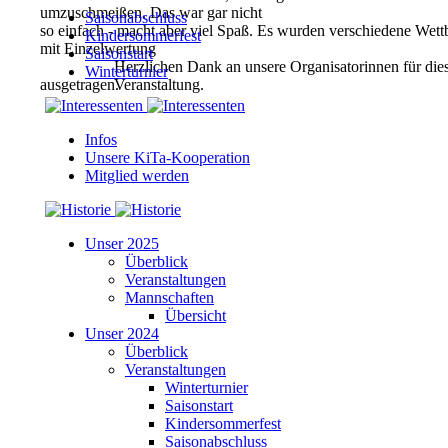
umzuschmeißen. Das war gar nicht
Saisonabschluss
so einfach - macht aber viel Spaß. Es wurden verschiedene Wet
Kindersommerfest
mit Einzelwertung
Saisonstart
Herzlichen Dank an unsere Organisatorinnen für die
Winterturnier
ausgetragen.
Veranstaltung.
Infos
Unsere KiTa-Kooperation
Mitglied werden
Unser 2025
Überblick
Veranstaltungen
Mannschaften
Übersicht
Unser 2024
Überblick
Veranstaltungen
Winterturnier
Saisonstart
Kindersommerfest
Saisonabschluss