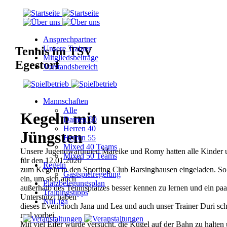
Ansprechpartner
Unsere Trainer
Tennis im TSV
Mitgliedsbeiträge
Egestorf
Vorstandsbereich
Mannschaften
Alle
Kegeln mit unseren
Damen 50
Herren 40
Jüngsten
Herren 55
Mixed 40 Teams
Unsere Jugendwartinnen Mareike und Romy hatten alle Kinder u
Mixed 50 Teams
für den 12.01.2020
Regeln
zum Kegeln in den Sporting Club Barsinghausen eingeladen. So 
Gastspielregelung
ein, um sich auch
Platzbelegungsplan
außerhalb des Tennisplatzes besser kennen zu lernen und ein pa
Trainingstipps
Unterstützt haben
NuLiga
dieses Event noch Jana und Lea und auch unser Trainer Duri sc
mal vorbei.
Mit viel Eifer wurde versucht, die Kugel auf der Bahn zu halten