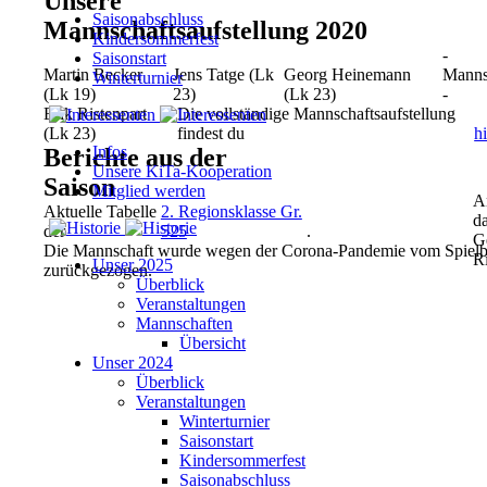
Unsere
Saisonabschluss
Mannschaftsaufstellung 2020
Kindersommerfest
-
Saisonstart
Martin Becker
Jens Tatge (Lk
Georg Heinemann
Manns
Winterturnier
(Lk 19)
23)
(Lk 23)
-
Erik Ristenpart
Die vollständige Mannschaftsaufstellung
(Lk 23)
findest du
h
Infos
Berichte aus der
Unsere KiTa-Kooperation
Saison
Mitglied werden
A
Aktuelle Tabelle
2. Regionsklasse Gr.
d
der
525
.
G
Die Mannschaft wurde wegen der Corona-Pandemie vom Spielb
Ri
Unser 2025
zurückgezogen.
Überblick
Veranstaltungen
Mannschaften
Übersicht
Unser 2024
Überblick
Veranstaltungen
Winterturnier
Saisonstart
Kindersommerfest
Saisonabschluss