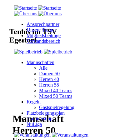
Ansprechpartner
Unsere Trainer
Tennis im TSV
Mitgliedsbeiträge
Egestorf
Vorstandsbereich
Mannschaften
Alle
Damen 50
Herren 40
Herren 55
Mixed 40 Teams
Mixed 50 Teams
Regeln
Gastspielregelung
Platzbelegungsplan
Mannschaft
Trainingstipps
NuLiga
Herren 50