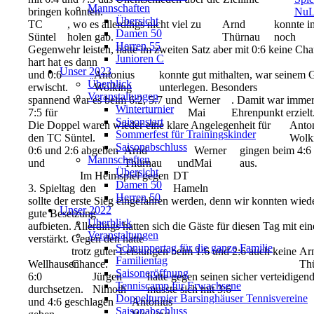
Mannschaften
bringen konnten.
NuL
Übersicht
TC
, wo es allerdings nicht viel zu
Arnd
konnte i
Damen 50
Süntel
holen gab.
Thürnau
noch
Herren 55
Gegenwehr leisten, hatte im zweiten Satz aber mit 0:6 keine Ch
Junioren C
hart hat es dann
Unser 2023
und 0:6
Antonius
konnte gut mithalten, war seinem 
Überblick
erwischt.
Wolking
unterlegen. Besonders
Veranstaltungen
spannend war es beim 6:2, 5:7 und
Werner
. Damit war immer
Winterturnier
7:5 für
Mai
Ehrenpunkt erzielt
Saisonstart
Die Doppel waren wieder eine klare Angelegenheit für
Anto
Sommerfest für Trainingskinder
den TC Süntel.
Wolk
Saisonabschluss
0:6 und 2:6 abgeben
Arnd
Werner
gingen beim 4:6 
Mannschaften
und
Thürnau
und
Mai
aus.
Übersicht
Im Heimspiel gegen
DT
Damen 50
3. Spieltag
den
Hameln
Herren 50
sollte der erste Sieg eingefahren werden, denn wir konnten wied
Unser 2022
gute Besetzung
Überblick
aufbieten. Allerdings hatten sich die Gäste für diesen Tag mit ei
Veranstaltungen
verstärkt. Gegen den hatte
Schnuppertag für die ganze Familie
trotz guter Leistungen beim 1:6 und 2:6 auch keine
Ar
Familientag
Wellhausen
Chance.
Th
Saisoneröffnung
6:0
Jürgen
hatte gegen seinen sicher verteidige
Tenniscamp für Erwachsene
durchsetzen.
Nimoth
musste sich mit 3:6
Doppelturnier Barsinghäuser Tennisvereine
und 4:6 geschlagen
Antonius
Saisonabschluss