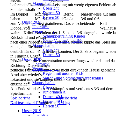
geben.
Wolking
Mannschaften
lieferte eine konzentrierte Leistung mit wenig eigenen Fehlern a
Übersicht
konnte deshalb
Damen 50
Im Doppel
Michael
Bernd
phasenweise gut mith
Herren 50
haben
Menzel
und
Gaida
3:6 und 0:6
Unser 2021
zum verdienten Sieg gratulieren. Das entscheidende
Ralf
Überblick
Doppel von
Wellhaus
Veranstaltungen
wahren Krimi. Nachdem der 1. Satz mit 3:6 abgegeben wurde l
Schnuppertraining Kinder
Rückstand und es sah
Neuer Vorstand gewählt
nach einer Niederlage aus. Erst am Satzende kippte das Spiel u
Mannschaften
retten, den sie dann
Übersicht
deutlich für sich entscheiden konnten. Der 3. Satz begann wieder 
Damen 50
in Führung gingen.
Unser 2020
Plötzlich war die Konzentration unserer Jungs wieder da und das S
Überblick
Richtung. Die zwischen-
Veranstaltungen
zeitliche Führung konnte zwar nicht direkt nach Hause gebrach
Kegeln mit unseren Kids
Arnd aber wieder sehr
Saison- und Sommerturnierabschluss
fokussiert und sie konnten diesen klar für sich
Mannschaften
entscheiden.
Übersicht
Am Ende stand ein hart erkämpftes und verdientes 3:3 auf dem
Juniorinnen A
Spielformular.
Damen 40 I
Spielbericht
Spielbericht
Damen 40 II
Datenschutzerklärung
NuLiga
5. Spieltag
NuLiga
Herren 50
Unser 2019
Überblick