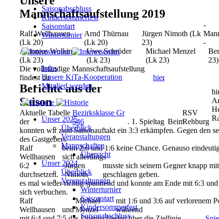
Unsere
Saisonabschluss
Mannschaftsaufstellung 2019
Kindersommerfest
-
Saisonstart
Ralf Wellhausen
Arnd Thürnau
Jürgen Nimoth (Lk
Mann
Winterturnier
(Lk 20)
(Lk 20)
23)
-
Antonius Wolking
Uwe Schröder
Michael Menzel
Ber
(Lk 23)
(Lk 23)
(Lk 23)
23)
Infos
Die vollständige Mannschaftsaufstellung
Unsere KiTa-Kooperation
findest du
hier
.
Mitglied werden
Berichte aus der
hi
Saison
An
He
Aktuelle Tabelle
Bezirksklasse Gr
RSV
Ra
Unser 2025
der
546
.
1. Spieltag
Beim
Rehburg
Überblick
konnten wir zum Saisonauftakt ein 3:3 erkämpfen. Gegen den seh
Veranstaltungen
des Gastgebers
Mannschaften
Ralf
beim 2:6 und 1:6 keine Chance. Genauso eindeuti
Übersicht
Wellhausen
sich allerdings
Unser 2024
6:2
Jürgen
musste sich seinem Gegner knapp mit
Überblick
durchsetzen.
Nimoth
geschlagen geben.
Veranstaltungen
es mal wieder richtig spannend und konnte am Ende mit 6:3 und 
Winterturnier
sich verbuchen.
Saisonstart
Ralf
Michael
mit 1:6 und 3:6 auf verlorenem P
Kindersommerfest
Wellhausen
und
Menzel
während
Saisonabschluss
mit 6:4 und 7:5 das Unentschieden über die Ziellinie
Spie