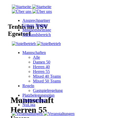
Ansprechpartner
Unsere Trainer
Tennis im TSV
Mitgliedsbeiträge
Egestorf
Vorstandsbereich
Mannschaften
Alle
Damen 50
Herren 40
Herren 55
Mixed 40 Teams
Mixed 50 Teams
Regeln
Gastspielregelung
Platzbelegungsplan
Mannschaft
Trainingstipps
NuLiga
Herren 55