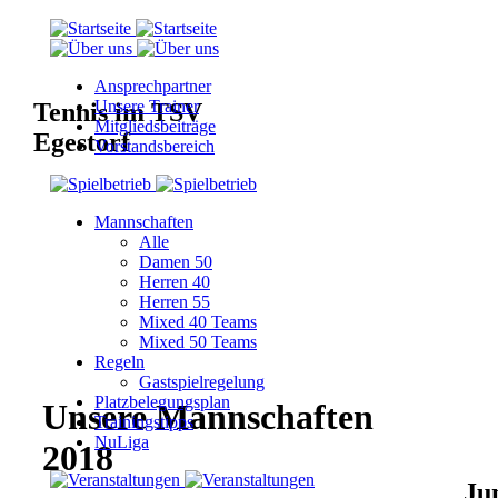
Ansprechpartner
Unsere Trainer
Tennis im TSV
Mitgliedsbeiträge
Egestorf
Vorstandsbereich
Mannschaften
Alle
Damen 50
Herren 40
Herren 55
Mixed 40 Teams
Mixed 50 Teams
Regeln
Gastspielregelung
Platzbelegungsplan
Unsere Mannschaften
Trainingstipps
NuLiga
2018
Ju