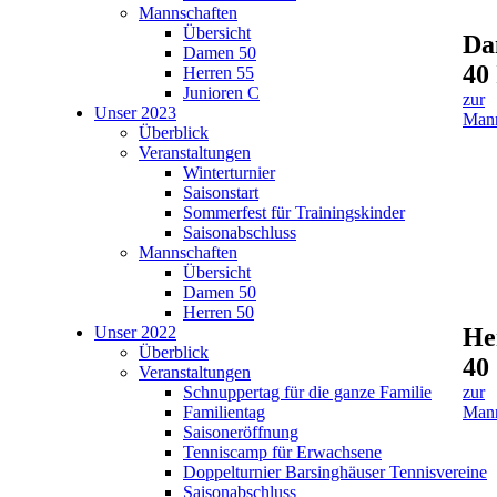
Mannschaften
Übersicht
Da
Damen 50
40 
Herren 55
Junioren C
zur
Unser 2023
Mann
Überblick
Veranstaltungen
Winterturnier
Saisonstart
Sommerfest für Trainingskinder
Saisonabschluss
Mannschaften
Übersicht
Damen 50
Herren 50
Unser 2022
He
Überblick
40
Veranstaltungen
Schnuppertag für die ganze Familie
zur
Familientag
Mann
Saisoneröffnung
Tenniscamp für Erwachsene
Doppelturnier Barsinghäuser Tennisvereine
Saisonabschluss