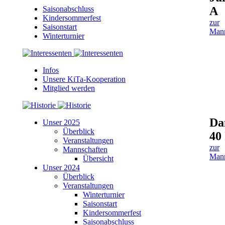
Saisonabschluss
A
Kindersommerfest
zur
Saisonstart
Mann
Winterturnier
Infos
Unsere KiTa-Kooperation
Mitglied werden
Da
Unser 2025
Überblick
40 
Veranstaltungen
zur
Mannschaften
Mann
Übersicht
Unser 2024
Überblick
Veranstaltungen
Winterturnier
Saisonstart
Kindersommerfest
Saisonabschluss