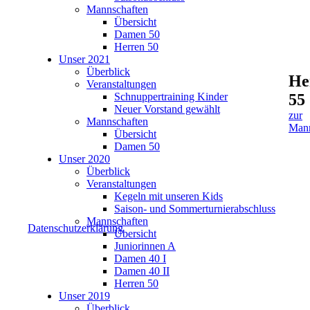
Mannschaften
Übersicht
Damen 50
Herren 50
Unser 2021
Überblick
He
Veranstaltungen
Schnuppertraining Kinder
55
Neuer Vorstand gewählt
zur
Mannschaften
Mann
Übersicht
Damen 50
Unser 2020
Überblick
Veranstaltungen
Kegeln mit unseren Kids
Saison- und Sommerturnierabschluss
Mannschaften
Datenschutzerklärung
Übersicht
Juniorinnen A
Damen 40 I
Damen 40 II
Herren 50
Unser 2019
Überblick