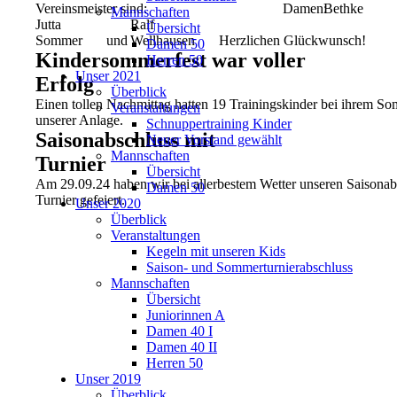
Vereinsmeister sind:
Damen:
Bethke
Mannschaften
Jutta
Ralf
Übersicht
Sommer
und
Wellhausen
Herzlichen Glückwunsch!
Damen 50
Kindersommerfest war voller
Herren 50
Unser 2021
Erfolg
Überblick
Einen tollen Nachmittag hatten 19 Trainingskinder bei ihrem So
Veranstaltungen
unserer Anlage.
Schnuppertraining Kinder
Saisonabschluss mit
Neuer Vorstand gewählt
Mannschaften
Turnier
Übersicht
Am 29.09.24 haben wir bei allerbestem Wetter unseren Saisonab
Damen 50
Turnier gefeiert.
Unser 2020
Überblick
Veranstaltungen
Kegeln mit unseren Kids
Saison- und Sommerturnierabschluss
Mannschaften
Übersicht
Juniorinnen A
Damen 40 I
Damen 40 II
Herren 50
Unser 2019
Überblick