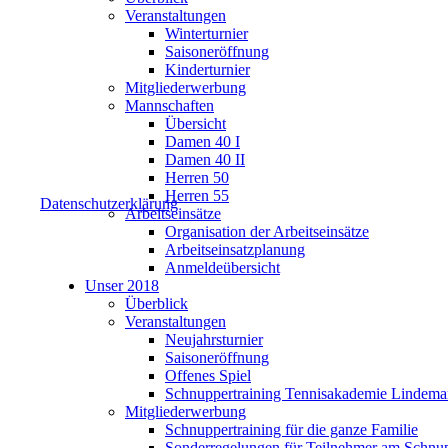
Veranstaltungen
Winterturnier
Saisoneröffnung
Kinderturnier
Mitgliederwerbung
Mannschaften
Übersicht
Damen 40 I
Damen 40 II
Herren 50
Herren 55
Datenschutzerklärung
Arbeitseinsätze
Organisation der Arbeitseinsätze
Arbeitseinsatzplanung
Anmeldeübersicht
Unser 2018
Überblick
Veranstaltungen
Neujahrsturnier
Saisoneröffnung
Offenes Spiel
Schnuppertraining Tennisakademie Lindem
Mitgliederwerbung
Schnuppertraining für die ganze Familie
Sonderregelungen für Teilnehmer am Schnup