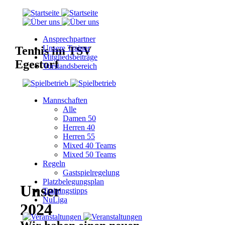
Ansprechpartner
Unsere Trainer
Tennis im TSV
Mitgliedsbeiträge
Egestorf
Vorstandsbereich
Mannschaften
Alle
Damen 50
Herren 40
Herren 55
Mixed 40 Teams
Mixed 50 Teams
Regeln
Gastspielregelung
Platzbelegungsplan
Unser
Trainingstipps
NuLiga
2024