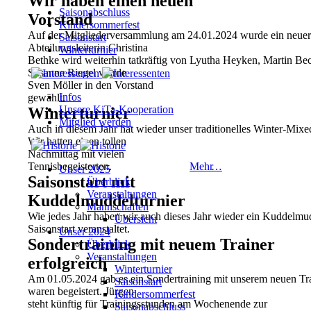
Wir haben einen neuen
Saisonabschluss
Vorstand
Kindersommerfest
Auf der Mitgliederversammlung am 24.01.2024 wurde ein neuer
Saisonstart
Abteilungsleiterin Christina
Winterturnier
Bethke wird weiterhin tatkräftig von Lyutha Heyken, Martin Bec
Susanne Riegel wurde
Sven Möller in den Vorstand
Infos
gewählt.
Unsere KiTa-Kooperation
Winterturnier
Mitglied werden
Auch in diesem Jahr hat wieder unser traditionelles Winter-Mixe
Wir hatten einen tollen
Nachmittag mit vielen
Tennisbegeisterten.
Mehr
…
Unser 2025
Saisonstart mit
Überblick
Veranstaltungen
Kuddelmuddelturnier
Mannschaften
Wie jedes Jahr haben wir auch dieses Jahr wieder ein Kuddelmu
Übersicht
Saisonstart veranstaltet.
Unser 2024
Sondertraining mit neuem Trainer
Überblick
Veranstaltungen
erfolgreich
Winterturnier
Am 01.05.2024 gab es ein Sondertraining mit unserem neuen Tra
Saisonstart
waren begeistert. Jürgen
Kindersommerfest
steht künftig für Trainingsstunden am Wochenende zur
Saisonabschluss