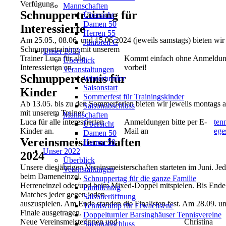
Verfügung.
Mannschaften
Schnuppertraining für
Übersicht
Damen 50
Interessierte
Herren 55
Am 25.05., 08.06. und 15.06.2024 (jeweils samstags) bieten wir
Junioren C
Schnuppertraining mit unserem
Unser 2023
Trainer Luca für alle
Kommt einfach ohne Anmeldu
Überblick
Interessierten an.
vorbei!
Veranstaltungen
Schnuppertennis für
Winterturnier
Saisonstart
Kinder
Sommerfest für Trainingskinder
Ab 13.05. bis zu den Sommerferien bieten wir jeweils montags a
Saisonabschluss
mit unserem Trainer
Mannschaften
Luca für alle interessierten
Anmeldungen bitte per E-
tenn
Übersicht
Kinder an.
Mail an
ege
Damen 50
Vereinsmeisterschaften
Herren 50
Unser 2022
2024
Überblick
Unsere diesjährigen Vereinsmeisterschaften starteten im Juni. Je
Veranstaltungen
beim Dameneinzel,
Schnuppertag für die ganze Familie
Herreneinzel oder/und beim Mixed-Doppel mitspielen. Bis Ende 
Familientag
Matches jeder gegen jeden
Saisoneröffnung
auszuspielen. Am Ende standen die Finalisten fest. Am 28.09. u
Tenniscamp für Erwachsene
Finale ausgetragen.
Doppelturnier Barsinghäuser Tennisvereine
Neue Vereinsmeisterinnen und
Christina
Saisonabschluss