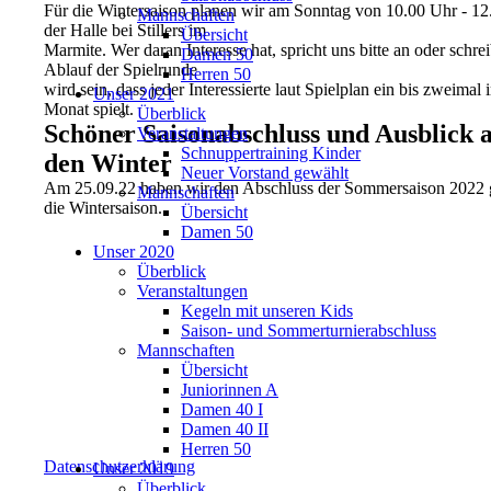
Für die Wintersaison planen wir am Sonntag von 10.00 Uhr - 12.
Mannschaften
der Halle bei Stillers im
Übersicht
Marmite. Wer daran Interesse hat, spricht uns bitte an oder schr
Damen 50
Ablauf der Spielrunde
Herren 50
wird sein, dass jeder Interessierte laut Spielplan ein bis zweimal 
Unser 2021
Monat spielt.
Überblick
Schöner Saisonabschluss und Ausblick 
Veranstaltungen
Schnuppertraining Kinder
den Winter
Neuer Vorstand gewählt
Am 25.09.22 haben wir den Abschluss der Sommersaison 2022 gef
Mannschaften
die Wintersaison.
Übersicht
Damen 50
Unser 2020
Überblick
Veranstaltungen
Kegeln mit unseren Kids
Saison- und Sommerturnierabschluss
Mannschaften
Übersicht
Juniorinnen A
Damen 40 I
Damen 40 II
Herren 50
Datenschutzerklärung
Unser 2019
Überblick