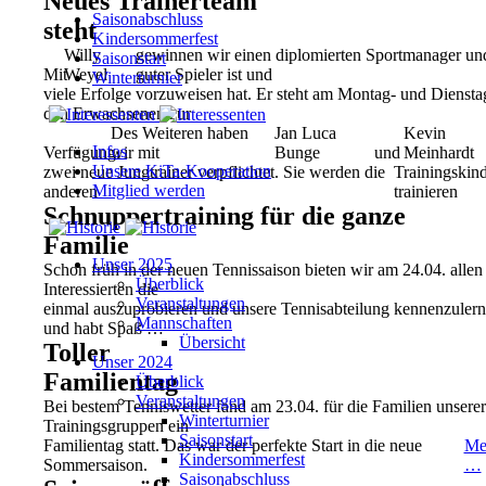
Neues Trainerteam
Saisonabschluss
steht
Kindersommerfest
Willy
gewinnen wir einen diplomierten Sportmanager und e
Saisonstart
Mit
Weyel
guter Spieler ist und
Winterturnier
viele Erfolge vorzuweisen hat. Er steht am Montag- und Dienst
den Erwachsenen zur
Des Weiteren haben
Jan Luca
Kevin
Infos
Verfügung.
wir mit
Bunge
und
Meinhardt
Unsere KiTa-Kooperation
zwei neue Jungtrainer verpflichtet. Sie werden die
Trainingskin
Mitglied werden
anderen
trainieren
Schnuppertraining für die ganze
Familie
Unser 2025
Schon früh in der neuen Tennissaison bieten wir am 24.04. allen
Überblick
Interessierten die
Veranstaltungen
einmal auszuprobieren und unsere Tennisabteilung kennenzuler
Mannschaften
und habt Spaß …
Übersicht
Toller
Unser 2024
Familientag
Überblick
Veranstaltungen
Bei bestem Tenniswetter fand am 23.04. für die Familien unsere
Winterturnier
Trainingsgruppen ein
Saisonstart
Familientag statt. Das war der perfekte Start in die neue
Me
Kindersommerfest
Sommersaison.
…
Saisonabschluss