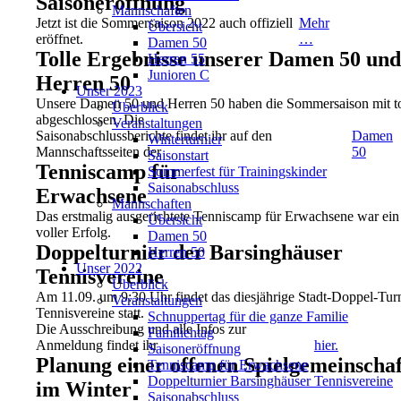
Saisoneröffnung
Mannschaften
Jetzt ist die Sommersaison 2022 auch offiziell
Mehr
Übersicht
eröffnet.
…
Damen 50
Tolle Ergebnisse unserer Damen 50 und
Herren 55
Junioren C
Herren 50
Unser 2023
Unsere Damen 50 und Herren 50 haben die Sommersaison mit to
Überblick
abgeschlossen. Die
Veranstaltungen
Saisonabschlussberichte findet ihr auf den
Damen
Winterturnier
Mannschaftsseiten der
50
Saisonstart
Tenniscamp für
Sommerfest für Trainingskinder
Saisonabschluss
Erwachsene
Mannschaften
Das erstmalig ausgerichtete Tenniscamp für Erwachsene war ein
Übersicht
voller Erfolg.
Damen 50
Doppelturnier der Barsinghäuser
Herren 50
Unser 2022
Tennisvereine
Überblick
Am 11.09. um 9:30 Uhr findet das diesjährige Stadt-Doppel-Turn
Veranstaltungen
Tennisvereine statt.
Schnuppertag für die ganze Familie
Die Ausschreibung und alle Infos zur
Familientag
Anmeldung findet ihr
hier.
Saisoneröffnung
Planung einer offenen Spielgemeinschaf
Tenniscamp für Erwachsene
Doppelturnier Barsinghäuser Tennisvereine
im Winter
Saisonabschluss