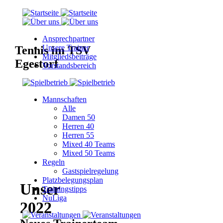
Ansprechpartner
Unsere Trainer
Tennis im TSV
Mitgliedsbeiträge
Egestorf
Vorstandsbereich
Mannschaften
Alle
Damen 50
Herren 40
Herren 55
Mixed 40 Teams
Mixed 50 Teams
Regeln
Gastspielregelung
Platzbelegungsplan
Unser
Trainingstipps
NuLiga
2022